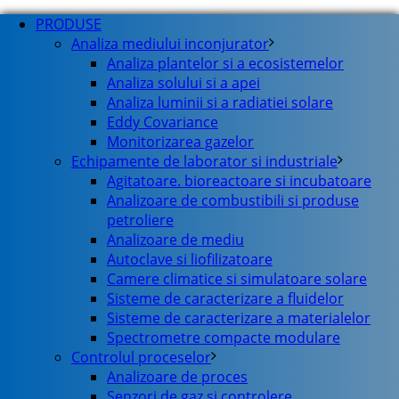
PRODUSE
Analiza mediului inconjurator
Analiza plantelor si a ecosistemelor
Analiza solului si a apei
Analiza luminii si a radiatiei solare
Eddy Covariance
Monitorizarea gazelor
Echipamente de laborator si industriale
Agitatoare. bioreactoare si incubatoare
Analizoare de combustibili si produse
petroliere
Analizoare de mediu
Autoclave si liofilizatoare
Camere climatice si simulatoare solare
Sisteme de caracterizare a fluidelor
Sisteme de caracterizare a materialelor
Spectrometre compacte modulare
Controlul proceselor
Analizoare de proces
Senzori de gaz si controlere