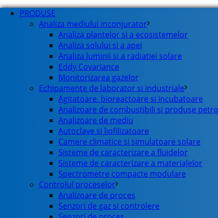
PRODUSE
Analiza mediului inconjurator
Analiza plantelor si a ecosistemelor
Analiza solului si a apei
Analiza luminii si a radiatiei solare
Eddy Covariance
Monitorizarea gazelor
Echipamente de laborator si industriale
Agitatoare. bioreactoare si incubatoare
Analizoare de combustibili si produse petro
Analizoare de mediu
Autoclave si liofilizatoare
Camere climatice si simulatoare solare
Sisteme de caracterizare a fluidelor
Sisteme de caracterizare a materialelor
Spectrometre compacte modulare
Controlul proceselor
Analizoare de proces
Senzori de gaz si controlere
Senzori de proces