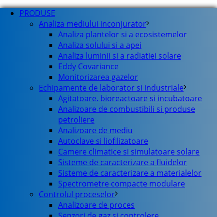
PRODUSE
Analiza mediului inconjurator
Analiza plantelor si a ecosistemelor
Analiza solului si a apei
Analiza luminii si a radiatiei solare
Eddy Covariance
Monitorizarea gazelor
Echipamente de laborator si industriale
Agitatoare. bioreactoare si incubatoare
Analizoare de combustibili si produse
petroliere
Analizoare de mediu
Autoclave si liofilizatoare
Camere climatice si simulatoare solare
Sisteme de caracterizare a fluidelor
Sisteme de caracterizare a materialelor
Spectrometre compacte modulare
Controlul proceselor
Analizoare de proces
Senzori de gaz si controlere